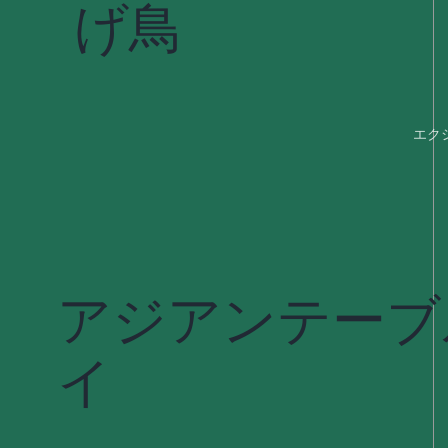
げ鳥
エク
アジアンテーブ
イ