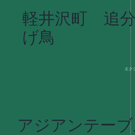
軽井沢町 追
げ鳥
エク
アジアンテーブ