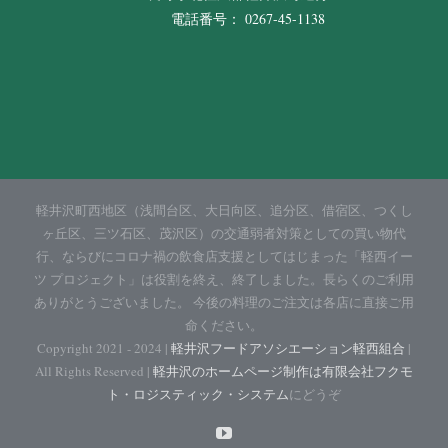
電話番号： 0267-45-1138
軽井沢町西地区（浅間台区、大日向区、追分区、借宿区、つくし
ヶ丘区、三ツ石区、茂沢区）の交通弱者対策としての買い物代
行、ならびにコロナ禍の飲食店支援としてはじまった「軽西イー
ツ プロジェクト」は役割を終え、終了しました。長らくのご利用
ありがとうございました。 今後の料理のご注文は各店に直接ご用
命ください。
Copyright 2021 - 2024 |
軽井沢フードアソシエーション軽西組合
|
All Rights Reserved |
軽井沢のホームページ制作は有限会社フクモ
ト・ロジスティック・システム
にどうぞ
YouTube