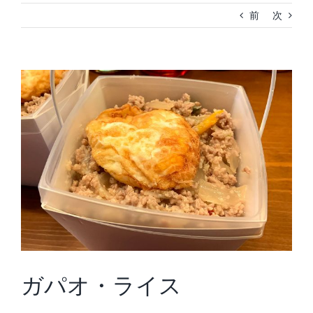
前
次
View
Larger
Image
ガパオ・ライス