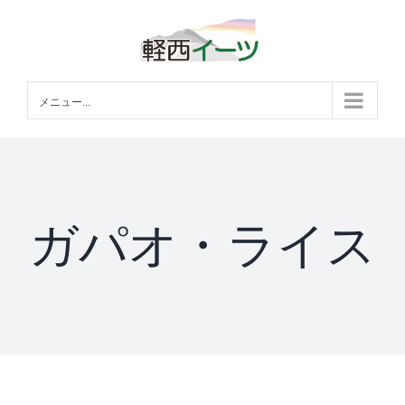
Skip
to
content
メニュー...
ガパオ・ライス