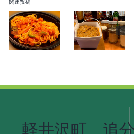
関連投稿
テ
キーマカ
照焼チキ
ポ
レー
ン弁当
軽井沢町 追