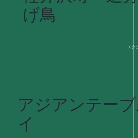
げ鳥
エク
アジアンテーブ
イ