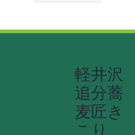
軽井沢
追分蕎
麦匠き
こり