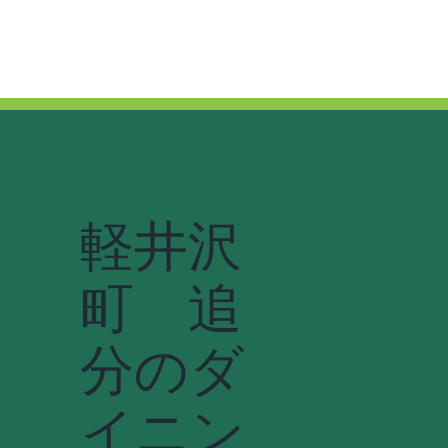
軽井沢
町 追
分のダ
イニン