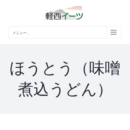
Skip
to
content
メニュー...
ほうとう（味噌
煮込うどん）