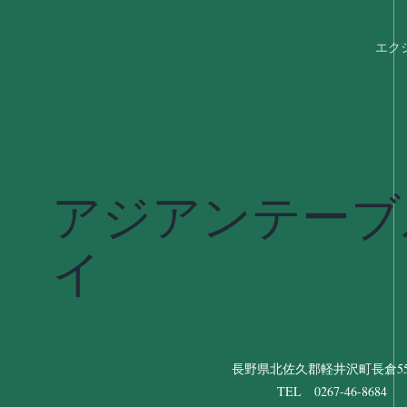
エク
アジアンテーブ
イ
長野県北佐久郡軽井沢町長倉556
TEL 0267-46-8684