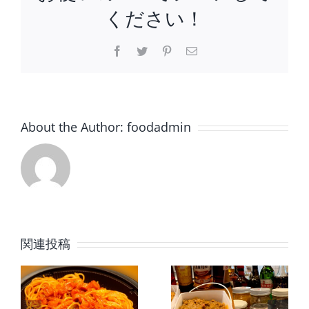
ください！
Facebook
Twitter
Pinterest
電
子
メ
ー
ル
About the Author:
foodadmin
関連投稿
テ