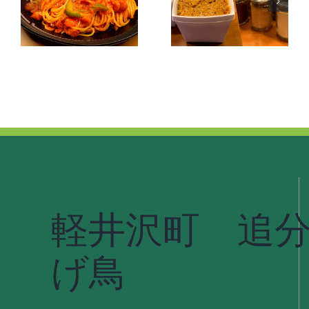
キーマカ
照焼チキ
ポ
レー
ン弁当
軽井沢町 追
げ鳥