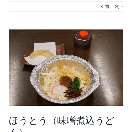
前
次
View
Larger
Image
ほうとう（味噌煮込うど