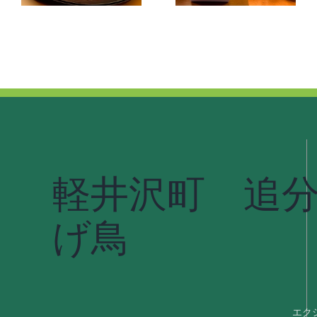
軽井沢町 追
げ鳥
エク