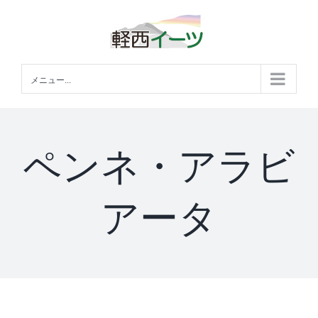
Skip
to
content
メニュー...
ペンネ・アラビ
アータ