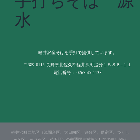
手打ちそば 源
水
軽井沢産そばを手打で提供しています。
〒389-0115 長野県北佐久郡軽井沢町追分１５８６−１１
電話番号： 0267-45-1138
軽井沢町西地区（浅間台区、大日向区、追分区、借宿区、つくし
ヶ丘区、三ツ石区、茂沢区）の交通弱者対策としての買い物代