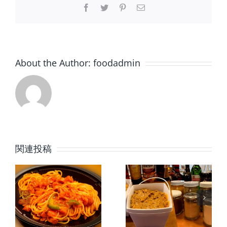
Facebook
Twitter
Pinterest
電
子
メ
ー
ル
About the Author:
foodadmin
関連投稿
テ
キーマカ
照焼チキ
ポ
レー
ン弁当