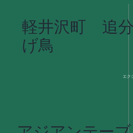
軽井沢町 追
げ鳥
エク
アジアンテーブ