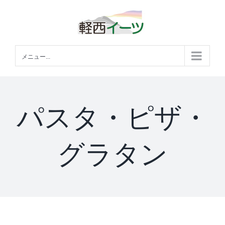
Skip
to
content
メニュー...
パスタ・ピザ・
グラタン