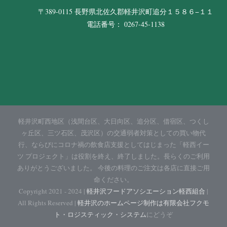
〒389-0115 長野県北佐久郡軽井沢町追分１５８６−１１
電話番号： 0267-45-1138
軽井沢町西地区（浅間台区、大日向区、追分区、借宿区、つくし
ヶ丘区、三ツ石区、茂沢区）の交通弱者対策としての買い物代
行、ならびにコロナ禍の飲食店支援としてはじまった「軽西イー
ツ プロジェクト」は役割を終え、終了しました。長らくのご利用
ありがとうございました。 今後の料理のご注文は各店に直接ご用
命ください。
Copyright 2021 - 2024 |
軽井沢フードアソシエーション軽西組合
|
All Rights Reserved |
軽井沢のホームページ制作は有限会社フクモ
ト・ロジスティック・システム
にどうぞ