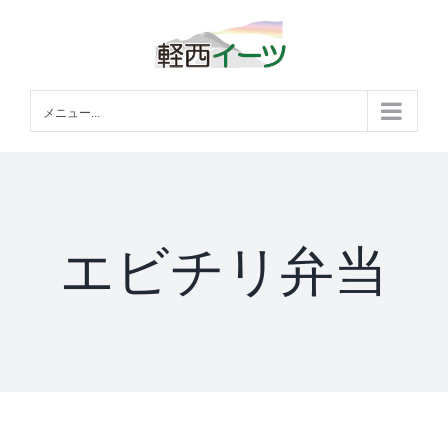
Skip
to
content
メニュー...
エビチリ弁当