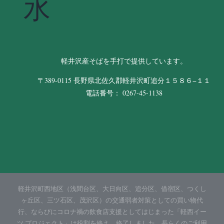
水
軽井沢産そばを手打で提供しています。
〒389-0115 長野県北佐久郡軽井沢町追分１５８６−１１
電話番号： 0267-45-1138
軽井沢町西地区（浅間台区、大日向区、追分区、借宿区、つくし
ヶ丘区、三ツ石区、茂沢区）の交通弱者対策としての買い物代
行、ならびにコロナ禍の飲食店支援としてはじまった「軽西イー
ツ プロジェクト」は役割を終え、終了しました。長らくのご利用