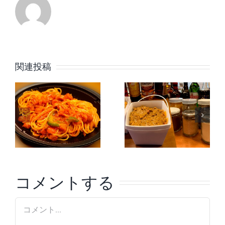
関連投稿
テ
キーマカ
照焼チキ
ポ
レー
ン弁当
コメントする
Comment