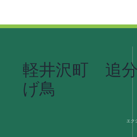
軽井沢町 追
げ鳥
エク