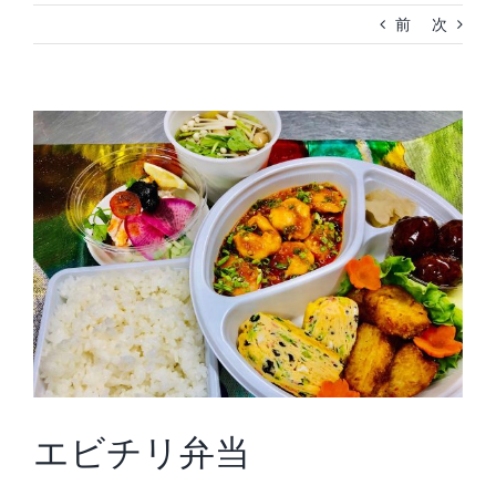
前
次
View
Larger
Image
エビチリ弁当